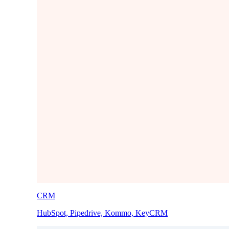
CRM
HubSpot, Pipedrive, Kommo, KeyCRM