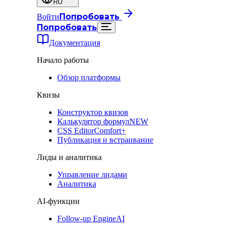
RU
Попробовать
Войти
Попробовать
Документация
Начало работы
Обзор платформы
Квизы
Конструктор квизов
Калькулятор формул
NEW
CSS Editor
Comfort+
Публикация и встраивание
Лиды и аналитика
Управление лидами
Аналитика
AI-функции
Follow-up Engine
AI