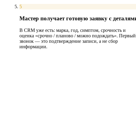
5
Мастер получает готовую заявку с деталям
В CRM уже есть: марка, год, симптом, срочность и
оценка «срочно / планово / можно подождать». Первый
звонок — это подтверждение записи, а не сбор
информации.
Детали до звонка
Ориентировочная стоимость
AI follow-up письма
Lead scoring