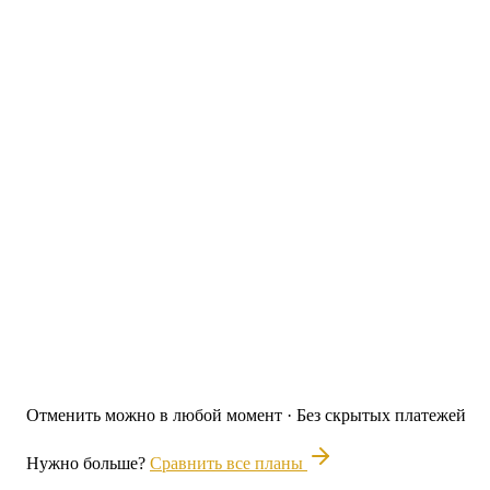
AI-анализ отказов по шагам
AI
До 5 блоков результатов в калькуляторе
Benchmark + AI-комментарий к результату
A/B тесты + динамический контент
Свой домен + 100% ваш бренд
Условные серии follow-up писем
AI
Брендированный PDF-отчёт (любой тип квиза)
PDF сертификаты после квиза
Приём платежей через Stripe
Отменить можно в любой момент · Без скрытых платежей
Нужно больше?
Сравнить все планы