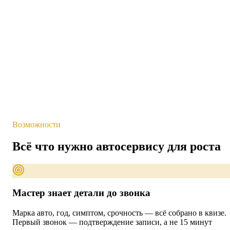
1
/
4
25
%
🔧 Техническое обслуживание (ТО)
⚙️ Двигатель / ходовая
🛑 Тормоза / подвеска
💨 Кондиционер / отопление
💻 Компьютерная диагностика
🚗 Кузовной ремонт
Возможности
Всё что нужно автосервису для роста
Мастер знает детали до звонка
Марка авто, год, симптом, срочность — всё собрано в квизе.
Первый звонок — подтверждение записи, а не 15 минут