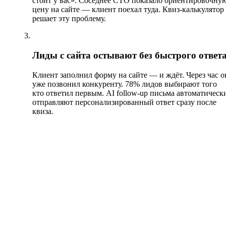
стоит у вас». Соседнее СТО показало ориентировочну
цену на сайте — клиент поехал туда. Квиз-калькулятор
решает эту проблему.
03
Лиды с сайта остывают без быстрого ответ
Клиент заполнил форму на сайте — и ждёт. Через час о
уже позвонил конкуренту. 78% лидов выбирают того
кто ответил первым. AI follow-up письма автоматическ
отправляют персонализированный ответ сразу после
квиза.