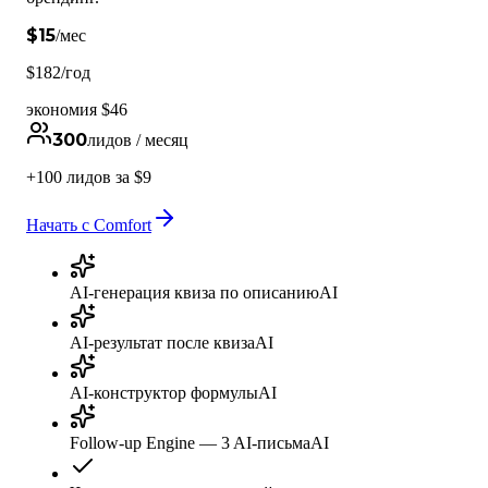
$
15
/мес
$182/год
экономия $46
300
лидов / месяц
+100 лидов за $9
Начать с Comfort
AI-генерация квиза по описанию
AI
AI-результат после квиза
AI
AI-конструктор формулы
AI
Follow-up Engine — 3 AI-письма
AI