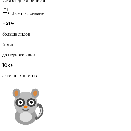
72%
от дневной цели
+3 сейчас онлайн
+41%
больше лидов
5 мин
до первого квиза
10k+
активных квизов