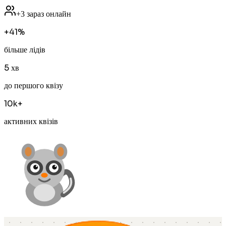
+3 зараз онлайн
+41%
більше лідів
5 хв
до першого квізу
10k+
активних квізів