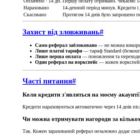
Оплачено · 14 дн.
Першу оплату отримано. Чекаємо 14
Нараховано
14-денний період минув. Кредити і 
Скасовано
Протягом 14 днів було запрошено п
Захист від зловживань
#
Само-реферал заблоковано
— не можна викорис
Лише платні тарифи
— тариф Standard (безкошт
Лише перша оплата
— поновлення та переходи 
Один реферал на воркспейс
— кожен воркспейс
Часті питання
#
Коли кредити з'являться на моєму акаунті
Кредити нараховуються автоматично через 14 днів піс
Чи можна отримувати нагороди за кількох
Так. Кожен зарахований реферал незалежно додає свої 