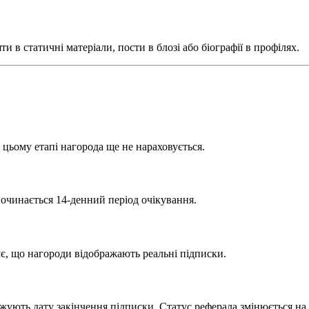
 в статичні матеріали, пости в блозі або біографії в профілях.
а цьому етапі нагорода ще не нараховується.
Починається 14-денний період очікування.
ує, що нагороди відображають реальні підписки.
вжують дату закінчення підписки. Статус реферала змінюється на