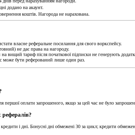
 днів перед нарахуванням нагороди.
дні додано на акаунт.
овернення коштів. Нагорода не нарахована.
тати власне реферальне посилання для свого воркспейсу.
овний) не дає права на нагороду.
на вищий тариф після початкової підписки не генерують додатк
 може бути реферований лише один раз.
?
ля першої оплати запрошеного, якщо за цей час не було запроше
 рефералів?
кредити і дні. Бонусні дні обмежені 30 за цикл; кредити обмеже