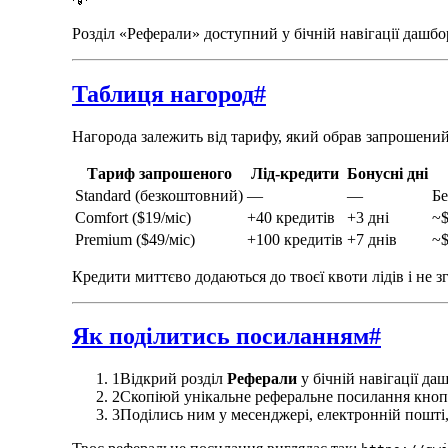
Розділ «Реферали» доступний у бічній навігації дашбор
Таблиця нагород
#
Нагорода залежить від тарифу, який обрав запрошений
Тариф запрошеного
Лід-кредити
Бонусні дні
Standard (безкоштовний)
—
—
Бе
Comfort ($19/міс)
+40 кредитів
+3 дні
~$
Premium ($49/міс)
+100 кредитів
+7 днів
~$
Кредити миттєво додаються до твоєї квоти лідів і не 
Як поділитись посиланням
#
1
Відкрий розділ
Реферали
у бічній навігації да
2
Скопіюй унікальне реферальне посилання кно
3
Поділись ним у месенджері, електронній пошті,