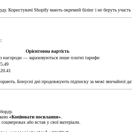
ду. Користувачі Shopify мають окремий білінг і не беруть участь
:
Орієнтовна вартість
з нагороди — зараховуються лише платні тарифи
5.49
20.41
згорають. Бонусні дні продовжують підписку за межі звичайної да
шборду.
пкою
«Копіювати посилання»
.
 соцмережах або встав у свої матеріали.