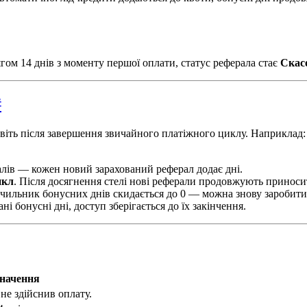
ом 14 днів з моменту першої оплати, статус реферала стає
Скас
#
іть після завершення звичайного платіжного циклу. Наприклад: я
алів — кожен новий зарахований реферал додає дні.
икл
. Після досягнення стелі нові реферали продовжують приноси
чильник бонусних днів скидається до 0 — можна знову заробити 
і бонусні дні, доступ зберігається до їх закінчення.
начення
не здійснив оплату.