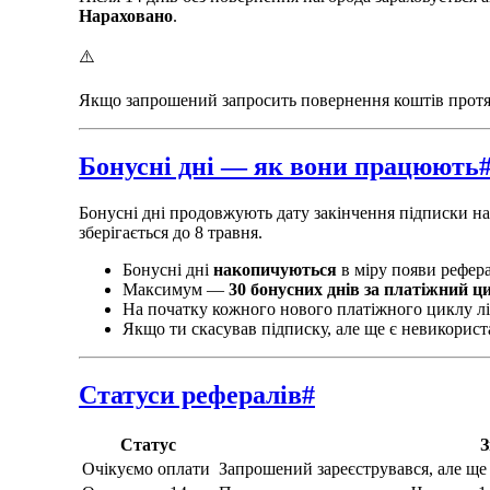
Нараховано
.
⚠️
Якщо запрошений запросить повернення коштів протяг
Бонусні дні — як вони працюють
Бонусні дні продовжують дату закінчення підписки нав
зберігається до 8 травня.
Бонусні дні
накопичуються
в міру появи рефер
Максимум —
30 бонусних днів за платіжний ц
На початку кожного нового платіжного циклу лі
Якщо ти скасував підписку, але ще є невикористан
Статуси рефералів
#
Статус
З
Очікуємо оплати
Запрошений зареєструвався, але ще 