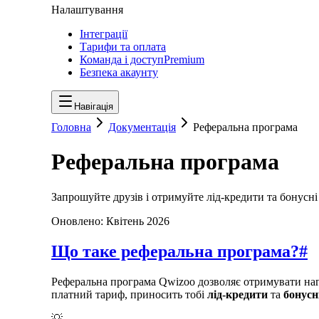
Налаштування
Інтеграції
Тарифи та оплата
Команда і доступ
Premium
Безпека акаунту
Навігація
Головна
Документація
Реферальна програма
Реферальна програма
Запрошуйте друзів і отримуйте лід-кредити та бонусні
Оновлено:
Квітень 2026
Що таке реферальна програма?
#
Реферальна програма Qwizoo дозволяє отримувати наго
платний тариф, приносить тобі
лід-кредити
та
бонусн
💡