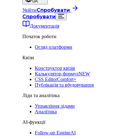
UA
Спробувати
Увійти
Спробувати
Документація
Початок роботи
Огляд платформи
Квізи
Конструктор квізів
Калькулятор формул
NEW
CSS Editor
Comfort+
Публікація та вбудовування
Ліди та аналітика
Управління лідами
Аналітика
AI-функції
Follow-up Engine
AI