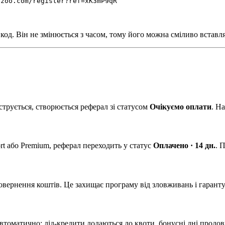
izoo.com/register?ref=xK3mP9qR
д. Він не змінюється з часом, тому його можна сміливо вставляти
струється, створюється реферал зі статусом
Очікуємо оплати
. Н
t або Premium, реферал переходить у статус
Оплачено · 14 дн.
. 
повернення коштів. Це захищає програму від зловживань і гарант
автоматично: лід-кредити додаються до квоти, бонусні дні продо