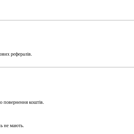
ових рефералів.
но повернення коштів.
нь не мають.