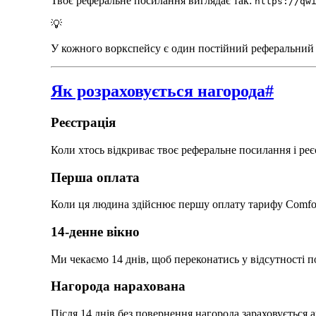
Твоє реферальне посилання виглядає так:
https://qw
💡
У кожного воркспейсу є один постійний реферальний ко
Як розраховується нагорода
#
Реєстрація
Коли хтось відкриває твоє реферальне посилання і реє
Перша оплата
Коли ця людина здійснює першу оплату тарифу Comfor
14-денне вікно
Ми чекаємо 14 днів, щоб переконатись у відсутності 
Нагорода нарахована
Після 14 днів без повернення нагорода зараховується 