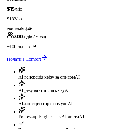
$
15
/міс
$182/рік
економія $46
300
лідів / місяць
+100 лідів за $9
Почати з Comfort
AI генерація квізу за описом
AI
AI результат після квізу
AI
AI-конструктор формули
AI
Follow-up Engine — 3 AI листи
AI