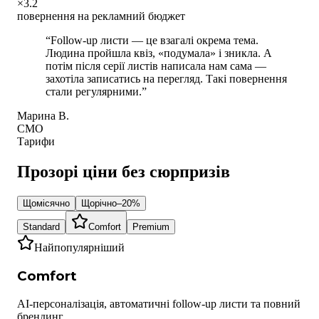
×3.2
повернення на рекламний бюджет
“
Follow-up листи — це взагалі окрема тема.
Людина пройшла квіз, «подумала» і зникла. А
потім після серії листів написала нам сама —
захотіла записатись на перегляд. Такі повернення
стали регулярними.
”
Марина В.
CMO
Тарифи
Прозорі ціни без сюрпризів
Щомісячно
Щорічно
–20%
Standard
Comfort
Premium
Найпопулярніший
Comfort
AI-персоналізація, автоматичні follow-up листи та повний
брендинг.