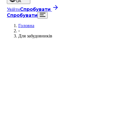
UA
Спробувати
Увійти
Спробувати
Головна
›
Для забудовників
Почати безкоштовно