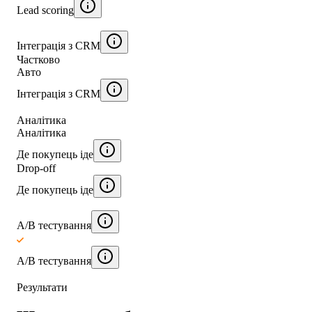
Lead scoring
Інтеграція з CRM
Частково
Авто
Інтеграція з CRM
Аналітика
Аналітика
Де покупець іде
Drop-off
Де покупець іде
A/B тестування
A/B тестування
Результати