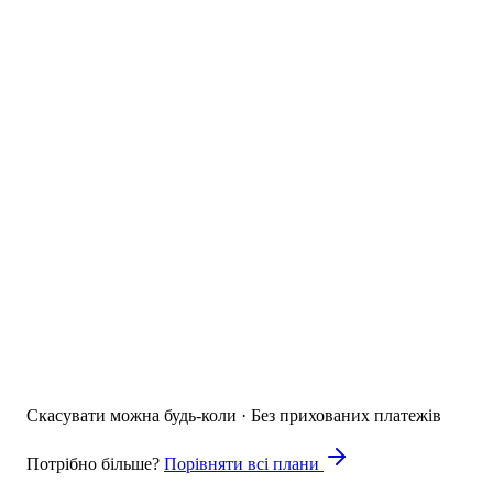
AI-аналіз відсивів по кроках
AI
До 5 блоків результатів у калькуляторі
Benchmark + AI-коментар до результату
A/B тести + динамічний контент
Свій домен + 100% ваш бренд
Умовні серії follow-up листів
AI
Брендований PDF-звіт (будь-який тип квізу)
PDF сертифікати після квізу
Збір оплат через Stripe
Скасувати можна будь-коли · Без прихованих платежів
Потрібно більше?
Порівняти всі плани