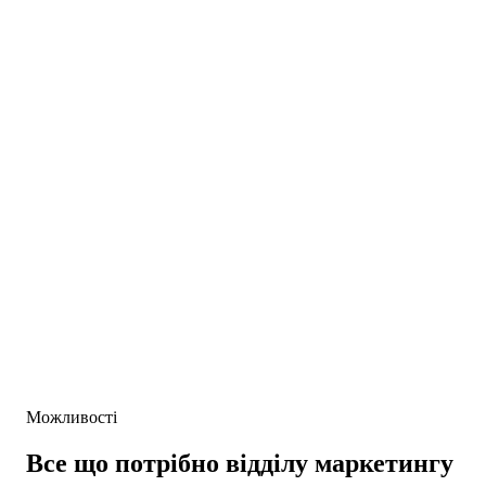
Кваліфікація покупця до першого дзвінка
AI-персоналізована рекомендація квартири
Менеджер бачить бюджет і пріоритети
Автоматичний Follow-up серія листів
1
/
5
20
%
1-кімнатна (студія або однушка)
2-кімнатна
3-кімнатна
4+ кімнат
Можливості
Все що потрібно відділу маркетингу