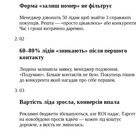
Форма «залиш номер» не фільтрує
Менеджер дзвонить 50 лідам щоб знайти 3 справжніх
покупців. Решта — «просто цікавлюсь» або конкуренти
Час і гроші витрачено даремно.
02
60–80% лідів «зникають» після першого
контакту
Людина залишила заявку, менеджер подзвонив.
«Подумаю». Більше контактів не було. Покупець пішов
до конкурента який нагадав про себе першим.
03
Вартість ліда зросла, конверсія впала
Рекламні бюджети збільшуються, але ROI падає. Таргет
на новобудови просів вдвічі — кожен лід коштує
дорожче, а якість не змінилась.