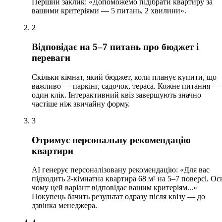
Перший заклик: «Допоможемо підібрати квартиру за
вашими критеріями — 5 питань, 2 хвилини».
2
Відповідає на 5–7 питань про бюджет і
переваги
Скільки кімнат, який бюджет, коли планує купити, що
важливо — паркінг, садочок, тераса. Кожне питання —
один клік. Інтерактивний квіз завершують значно
частіше ніж звичайну форму.
3
Отримує персональну рекомендацію
квартири
AI генерує персоналізовану рекомендацію: «Для вас
підходить 2-кімнатна квартира 68 м² на 5–7 поверсі. Ос
чому цей варіант відповідає вашим критеріям...»
Покупець бачить результат одразу після квізу — до
дзвінка менеджера.