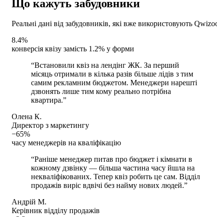
Що кажуть забудовники
Реальні дані від забудовників, які вже використовують Qwizo
8.4%
конверсія квізу замість 1.2% у форми
“
Встановили квіз на лендінг ЖК. За перший
місяць отримали в кілька разів більше лідів з тим
самим рекламним бюджетом. Менеджери нарешті
дзвонять лише тим кому реально потрібна
квартира.
”
Олена К.
Директор з маркетингу
−65%
часу менеджерів на кваліфікацію
“
Раніше менеджер питав про бюджет і кімнати в
кожному дзвінку — більша частина часу йшла на
некваліфікованих. Тепер квіз робить це сам. Відділ
продажів виріс вдвічі без найму нових людей.
”
Андрій М.
Керівник відділу продажів