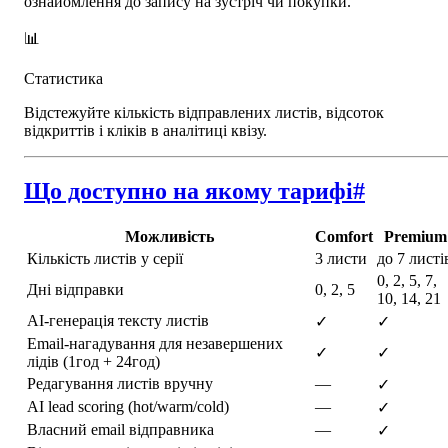
ознайомлення до запису на зустріч чи покупки.
📊
Статистика
Відстежуйте кількість відправлених листів, відсоток
відкриттів і кліків в аналітиці квізу.
Що доступно на якому тарифі
#
Можливість
Comfort
Premium
Кількість листів у серії
3 листи
до 7 листі
0, 2, 5, 7,
Дні відправки
0, 2, 5
10, 14, 21
AI-генерація тексту листів
✓
✓
Email-нагадування для незавершених
✓
✓
лідів (1год + 24год)
Редагування листів вручну
—
✓
AI lead scoring (hot/warm/cold)
—
✓
Власний email відправника
—
✓