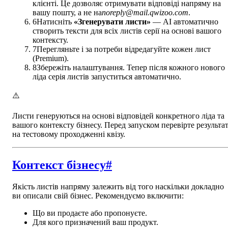
клієнті. Це дозволяє отримувати відповіді напряму на
вашу пошту, а не на
noreply@mail.qwizoo.com
.
6
Натисніть
«Згенерувати листи»
— AI автоматично
створить тексти для всіх листів серії на основі вашого
контексту.
7
Перегляньте і за потреби відредагуйте кожен лист
(Premium).
8
Збережіть налаштування. Тепер після кожного нового
ліда серія листів запуститься автоматично.
⚠️
Листи генеруються на основі відповідей конкретного ліда та
вашого контексту бізнесу. Перед запуском перевірте результа
на тестовому проходженні квізу.
Контекст бізнесу
#
Якість листів напряму залежить від того наскільки докладно
ви описали свій бізнес. Рекомендуємо включити:
Що ви продаєте або пропонуєте.
Для кого призначений ваш продукт.