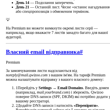
День 14
— Подолання заперечень.
День 21
— Останній лист. Чесне «останнє нагадування
або спецпропозиція з обмеженим терміном.
💡
На Premium ви можете вимкнути окремі листи серії —
наприклад, якщо вважаєте 7 листів занадто багато для вашої
аудиторії.
Власний email відправника
#
Premium
За замовчуванням листи надсилаються від
noreply@mail.qwizoo.com
з вашим ім'ям. На тарифі Premium
можна налаштувати відправку з вашого власного домену:
1
Перейдіть у
Settings → Email Domains
. Введіть домен
(наприклад,
mail.yourbrand.com
) і збережіть. Qwizoo
поверне DNS-записи (SPF, DKIM) які потрібно додати 
вашому реєстраторі.
2
Додайте DNS-записи і натисніть
«Перевірити»
.
Верифікація зазвичай займає від 5 хвилин до кількох