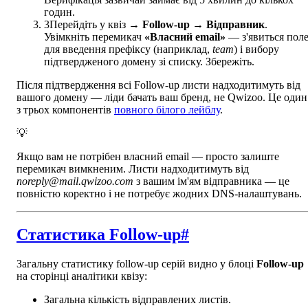
годин.
3
Перейдіть у квіз →
Follow-up → Відправник
.
Увімкніть перемикач
«Власний email»
— з'явиться пол
для введення префіксу (наприклад,
team
) і вибору
підтвердженого домену зі списку. Збережіть.
Після підтвердження всі Follow-up листи надходитимуть від
вашого домену — ліди бачать ваш бренд, не Qwizoo. Це один
з трьох компонентів
повного білого лейблу
.
💡
Якщо вам не потрібен власний email — просто залиште
перемикач вимкненим. Листи надходитимуть від
noreply@mail.qwizoo.com
з вашим ім'ям відправника — це
повністю коректно і не потребує жодних DNS-налаштувань.
Статистика Follow-up
#
Загальну статистику follow-up серій видно у блоці
Follow-up
на сторінці аналітики квізу:
Загальна кількість відправлених листів.