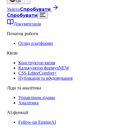
UA
Спробувати
Увійти
Спробувати
Документація
Початок роботи
Огляд платформи
Квізи
Конструктор квізів
Калькулятор формул
NEW
CSS Editor
Comfort+
Публікація та вбудовування
Ліди та аналітика
Управління лідами
Аналітика
AI-функції
Follow-up Engine
AI