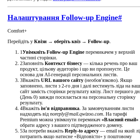
Налаштування Follow-up Engine
#
Comfort+
Перейдіть у
Квізи → оберіть квіз → Follow-up
.
1
Увімкніть Follow-up Engine
перемикачем у верхній
частині сторінки.
2
Заповніть
Контекст бізнесу
— кілька речень про ваш
продукт, цільову аудиторію і що ви пропонуєте. Це
основа для AI-генерації персональних листів.
3
Вкажіть
URL вашого сайту
(необов'язково). Якщо
заповнено, листи з 2-го дня і далі вестимуть ліда на ваш
сайт замість сторінки результату квізу. Лист першого дн
(День 0) завжди посилається на персональну сторінку
результату.
4
Вкажіть
ім'я відправника
. За замовчуванням листи
надходять від
noreply@mail.qwizoo.com
. На тарифі
Premium можна увімкнути перемикач
«Власний email»
обрати адресу з вашого підтвердженого домену.
5
За потреби вкажіть
Reply-to адресу
— email на який лі
потрапить якщо натисне «Відповісти» у поштовому