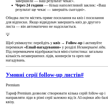
завершили — ваш результат чекає».
Через 24 години
— більш наполегливий заклик: «Ваш
результат ще чекає — завершіть сьогодні».
Обидва листи містять пряме посилання на квіз і посилання
для відписки. Якщо відвідувач завершить квіз до другого
листа — він автоматично не надсилається.
💡
Щоб увімкнути: перейдіть у
квіз → Follow-up
і активуйте
перемикач
«Email-нагадування»
у розділі
Незавершені ліди
.
Під перемикачем відображається міні-статистика: загальна
кількість незавершених лідів, конверсія та open rate
нагадувань.
Умовні серії follow-up листів
#
Premium
Тариф Premium дозволяє створювати кілька серій follow-up і
направляти ліди в різні серії залежно від їх AI-оцінки або бал
квізу.