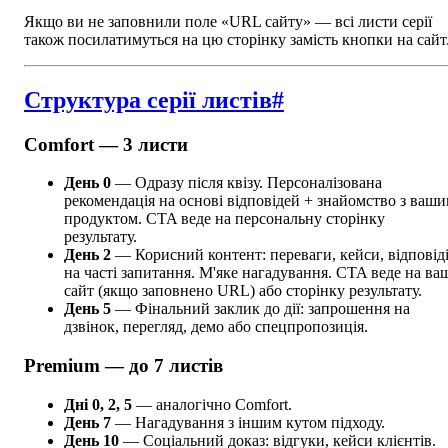
Якщо ви не заповнили поле «URL сайту» — всі листи серії
також посилатимуться на цю сторінку замість кнопки на сайт
Структура серії листів
#
Comfort — 3 листи
День 0
— Одразу після квізу. Персоналізована
рекомендація на основі відповідей + знайомство з ваш
продуктом. CTA веде на персональну сторінку
результату.
День 2
— Корисний контент: переваги, кейси, відповід
на часті запитання. М'яке нагадування. CTA веде на ва
сайт (якщо заповнено URL) або сторінку результату.
День 5
— Фінальний заклик до дії: запрошення на
дзвінок, перегляд, демо або спецпропозиція.
Premium — до 7 листів
Дні 0, 2, 5
— аналогічно Comfort.
День 7
— Нагадування з іншим кутом підходу.
День 10
— Соціальний доказ: відгуки, кейси клієнтів.