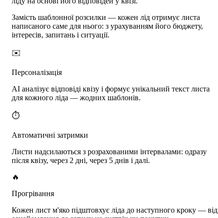
ліду на основі його відповідей у квізі.
Замість шаблонної розсилки — кожен лід отримує листа
написаного саме для нього: з урахуванням його бюджету,
інтересів, запитань і ситуації.
✉️
Персоналізація
AI аналізує відповіді квізу і формує унікальний текст листа
для кожного ліда — жодних шаблонів.
⏱️
Автоматичні затримки
Листи надсилаються з розрахованими інтервалами: одразу
після квізу, через 2 дні, через 5 днів і далі.
🔥
Прогрівання
Кожен лист м'яко підштовхує ліда до наступного кроку — від