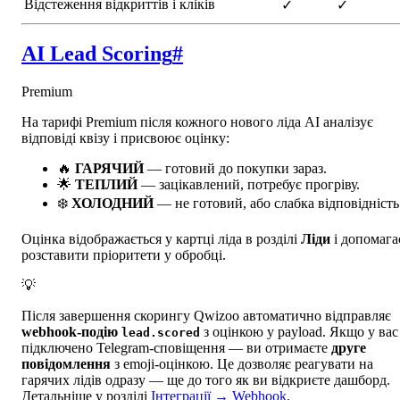
Відстеження відкриттів і кліків
✓
✓
AI Lead Scoring
#
Premium
На тарифі Premium після кожного нового ліда AI аналізує
відповіді квізу і присвоює оцінку:
🔥
ГАРЯЧИЙ
— готовий до покупки зараз.
🌟
ТЕПЛИЙ
— зацікавлений, потребує прогріву.
❄️
ХОЛОДНИЙ
— не готовий, або слабка відповідність
Оцінка відображається у картці ліда в розділі
Ліди
і допомага
розставити пріоритети у обробці.
💡
Після завершення скорингу Qwizoo автоматично відправляє
webhook-подію
з оцінкою у payload. Якщо у вас
lead.scored
підключено Telegram-сповіщення — ви отримаєте
друге
повідомлення
з emoji-оцінкою. Це дозволяє реагувати на
гарячих лідів одразу — ще до того як ви відкриєте дашборд.
Детальніше у розділі
Інтеграції → Webhook
.